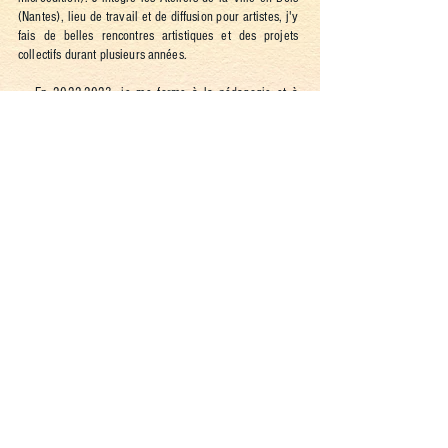
(Nantes), lieu de travail et de diffusion pour artistes, j'y
fais de belles rencontres artistiques et des projets
collectifs durant plusieurs années.
En
2022-2023
, je me forme à la pédagogie et à
l'animation de groupe appliquées aux arts plastiques
auprès de Terre et Feu (Paris).
En 2023, changement de décor ! je quitte la ville pour
les montagnes et m'installe avec Herya (mon
compagnon de vie, qui est aussi tatoueur et illustrateur)
à Bagnères-de-Bigorre dans les Hautes-Pyrénées.
Herya et Mira ouvrent le salon de tatouage Pique
Pivoine fin 2023, je les rejoins dans l'aventure en
2024 pour co-gérer la partie galerie d'art du shop puis
en co-créant l'association Le Chant des Pivoines, qui a
pour but de promouvoir les artistes et de proposer des
événements artistiques pluridisciplinaires à Bagnères-
de-Bigorre et alentours.
En
2025-2026
, Pique Pivoine devient également un
atelier et lieu de transmission, je commence à y donner
de multiples cours (dessin, peinture, narration, carnet
de voyage, histoire de l'art...).