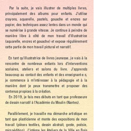
Par la suite, je vais illustrer de multiples livres,
principalement des albums pour enfants. J'utilise
crayons, aquarelle, pastels, gouache et encres sur
papier, des techniques assez lentes dans un monde qui
se numérise à grande vitesse. Je continue à peindre de
manière libre à côté de mon travail d'illustratrice
(aquarelle, encres et gouache) et expose régulièrement
cette partie de mon travail pictural et narratif.
En tant qu'illustratrice de livres jeunesse, je vais à la
rencontre de nombreux enfants lors d'interventions
scolaires, ateliers et salons du livre. J'apprends
beaucoup au contact des enfants et des enseignant·e·s,
je commence à m'intéresser à la pédagogie et à la
manière dont je peux transmettre et proposer des
contenus propices à la création.
En 2019, je fais mes débuts en tant que professeure
de dessin narratif à l'Académie du Moulin (Nantes).
Parallèlement, je travaille ma démarche artistique en
tant que plasticienne et monte des expositions de mon
travail (pièces textiles, dessin abstrait, geste, poésie,
microédition). J'intègre les Ateliers de la Ville en Bois