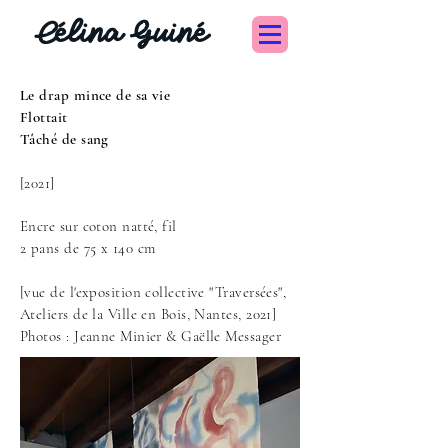
Célina Guiné
Le drap mince de sa vie
Flottait
Tâché de sang
[2021]
Encre sur coton natté, fil
2 pans de 75 x 140 cm
[vue de l'exposition collective "Traversées",
Ateliers de la Ville en Bois, Nantes, 2021]
Photos : Jeanne Minier & Gaëlle Messager