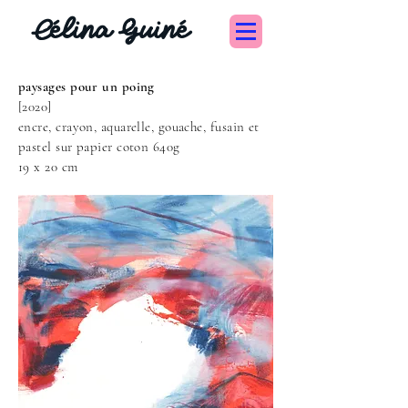
Célina Guiné
paysages pour un poing
[2020]
encre, crayon, aquarelle, gouache, fusain et
pastel sur papier coton 640g
19 x 20 cm